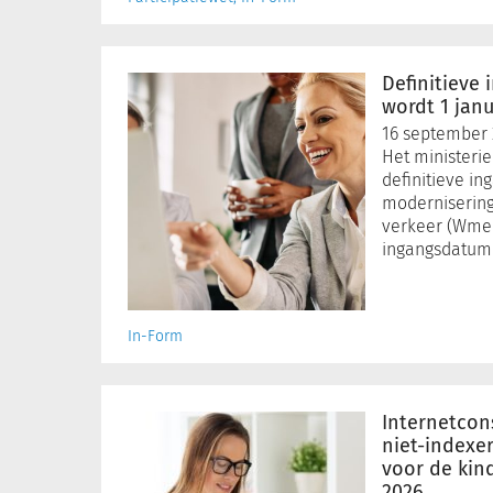
Definitieve
ingangsdatum
Definitieve
Wmebv
wordt 1 janu
wordt
16 september
1
Het ministeri
januari
definitieve i
2026
modernisering 
verkeer (Wme
ingangsdatum 
In-Form
Internetconsultatie:
wetswijziging
Internetcons
niet-
niet-indexe
indexeren
voor de kin
2026