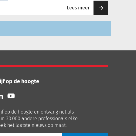
Lees meer
ijf op de hoogte
lg
Volg
ns
ons
p
op
ijf op de hoogte en ontvang net als
nkedIn
Youtube
im 30.000 andere professionals elke
ek het laatste nieuws op maat.