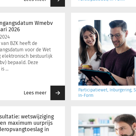
Maatregelen
voor
 ingangsdatum Wmebv
bestaanszekerheid
ari 2026
in
 2024
een
e van BZK heeft de
samenleving
ngangsdatum voor de Wet
waar
elektronisch bestuurlijk
iedereen
bv) bepaald. Deze
is …
kan
meedoen
Participatiewet, Inburgering,
Lees meer
In-Form
Normbedragen
kwijtschelding
ultatie: wetswijziging
belastingen
ren maximum uurprijs
deropvangtoeslag in
per