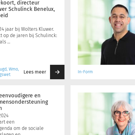
met
koort, directeur
Selino
wer Schulinck Benelux,
eid
van
den
Brand,
24 jaar bij Wolters Kluwer.
Consultant
kt op de jaren bij Schulinck:
In-
als …
Form
eugd, Wmo,
Lees meer
In-Form
ngswet
Interview
met
 eenvoudigere en
Marja
omensondersteuning
n
Kleinekoort,
directeur
2024
Wolters
art een
Kluwer
genda om de sociale
Schulinck
eslagen en