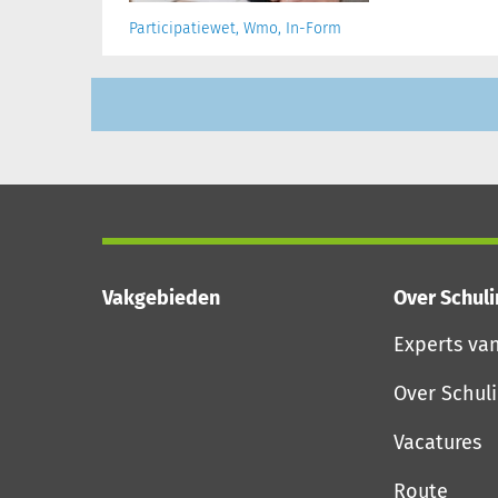
Participatiewet, Wmo, In-Form
Vakgebieden
Over Schul
Experts va
Over Schul
Vacatures
Route