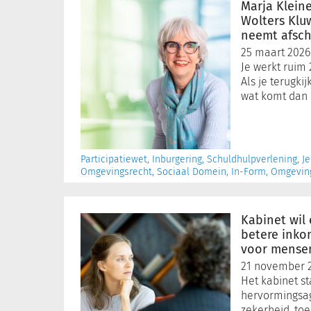
Kleinekoort,
Marja Kleine
directeur
Wolters Klu
Wolters
neemt afsch
Kluwer
25 maart 2026
Schulinck
Je werkt ruim 
Benelux,
Als je terugkij
neemt
wat komt dan 
afscheid
Participatiewet, Inburgering, Schuldhulpverlening, J
Omgevingsrecht, Sociaal Domein, In-Form, Omgevi
Kabinet
wil
Kabinet wil
eenvoudigere
betere ink
en
voor mense
betere
21 november 
inkomensondersteuning
Het kabinet st
voor
hervormingsa
mensen
zekerheid, to