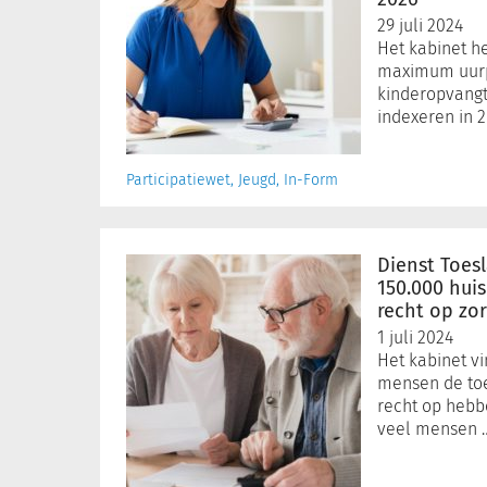
maximum
uurprijs
29 juli 2024
voor
Het kabinet h
de
maximum uurp
kinderopvangtoeslag
kinderopvangt
indexeren in 2
in
2026
Participatiewet, Jeugd, In-Form
Dienst
Toeslagen
Dienst Toes
attendeert
150.000 hui
150.000
recht op zo
huishoudens
1 juli 2024
op
Het kabinet vi
mogelijk
mensen de toe
recht
recht op hebb
op
veel mensen 
zorgtoeslag