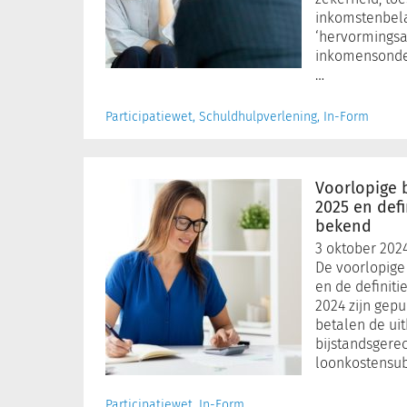
inkomstenbela
‘hervormings
inkomensonder
…
Participatiewet, Schuldhulpverlening, In-Form
Voorlopige
bijstandsbudgetten
Voorlopige 
2025
2025 en def
en
bekend
definitieve
3 oktober 202
budgetten
De voorlopige
2024
en de definiti
bekend
2024 zijn gep
betalen de ui
bijstandsgere
loonkostensub
Participatiewet, In-Form