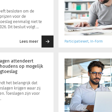
1
juli
2024
eeft besloten om de
rijzen voor de
oeslag eenmalig niet te
026. Dit besluit volgt …
Lees meer
Participatiewet, In-Form
Uitkeringsbedragen
per
lagen attendeert
1
shoudens op mogelijk
rgtoeslag
juli
2024
ndt het belangrijk dat
slagen krijgen waar zij
en. Toeslagen zijn voor
…