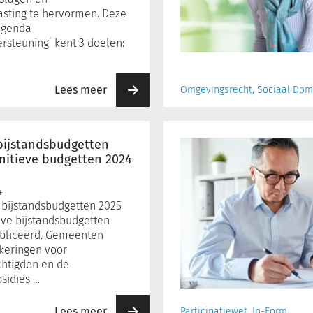
sting te hervormen. Deze
Benelux
agenda
steuning’ kent 3 doelen:
Lees meer
Omgevingsrecht, Sociaal Dom
Normbedragen
geautomatiseerde
bijstandsbudgetten
kwijtscheldingstoets
initieve budgetten 2024
4
 bijstandsbudgetten 2025
eve bijstandsbudgetten
ubliceerd. Gemeenten
tkeringen voor
chtigden en de
sidies …
Lees meer
Participatiewet, In-Form