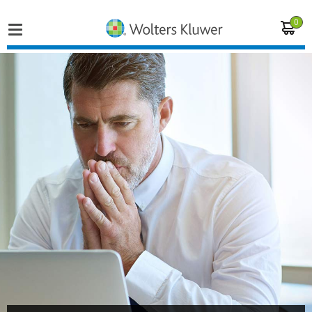
0
Home
Vakgebieden
Actueel
Producten
Opleidingen
Juridisch advies
Inloggen op de kennisbank