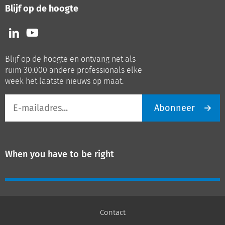
Blijf op de hoogte
Volg
Volg
ons
ons
op
op
Blijf op de hoogte en ontvang net als
LinkedIn
Youtube
ruim 30.000 andere professionals elke
week het laatste nieuws op maat.
E-
Abonneer
mailadres
When you have to be right
Contact