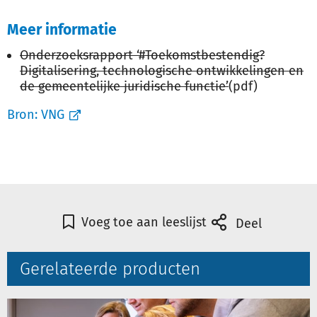
Meer informatie
Onderzoeksrapport ‘#Toekomstbestendig?
Digitalisering, technologische ontwikkelingen en
de gemeentelijke juridische functie’
(pdf)
Bron:
VNG
Voeg toe aan leeslijst
Deel
Gerelateerde producten