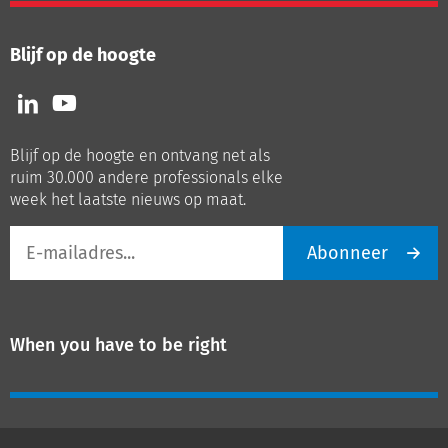
Blijf op de hoogte
Volg
Volg
ons
ons
op
op
Blijf op de hoogte en ontvang net als
LinkedIn
Youtube
ruim 30.000 andere professionals elke
week het laatste nieuws op maat.
E-
Abonneer
mailadres
When you have to be right