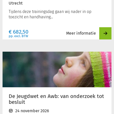
Utrecht
Tijdens deze trainingsdag gaan wij nader in op
toezicht en handhaving...
€
682,50
Meer informatie
pp. excl. BTW
De
Jeugdwet
en
Awb:
van
onderzoek
tot
besluit
De Jeugdwet en Awb: van onderzoek tot
besluit
24 november 2026