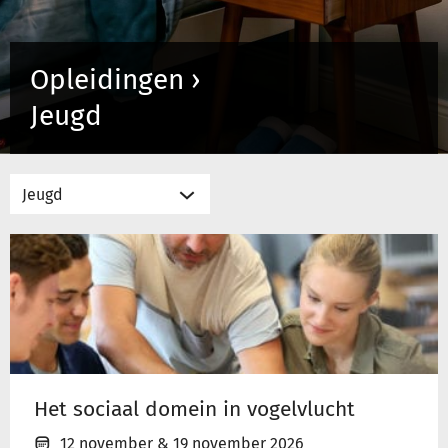
Inloggen
Opleidingen ›
Jeugd
Registreren
Het
sociaal
domein
in
vogelvlucht
Het sociaal domein in vogelvlucht
12 november
&
19 november 2026