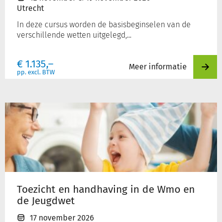
Utrecht
In deze cursus worden de basisbeginselen van de
verschillende wetten uitgelegd,...
€
1.135,–
Meer informatie
pp. excl. BTW
Toezicht
en
handhaving
in
de
Wmo
en
de
Toezicht en handhaving in de Wmo en
Jeugdwet
de Jeugdwet
17 november 2026