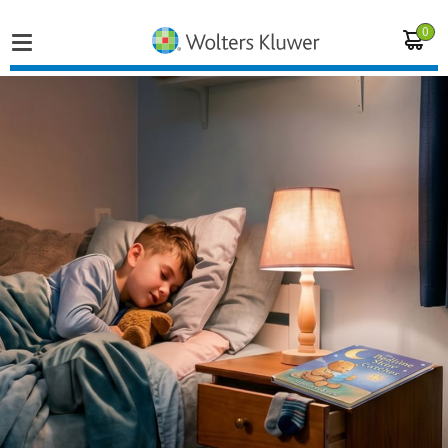
0
Home
Vakgebieden
Actueel
Producten
Opleidingen
Juridisch advies
Inloggen op de kennisbank