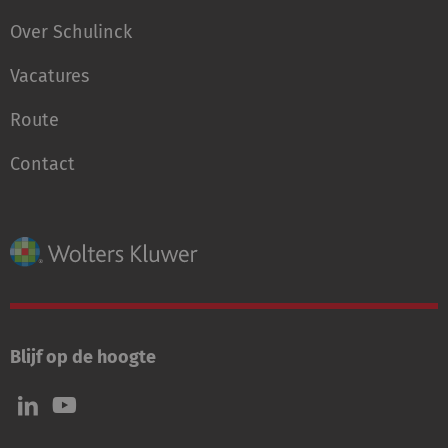
Over Schulinck
Vacatures
Route
Contact
Blijf op de hoogte
Volg
Volg
ons
ons
op
op