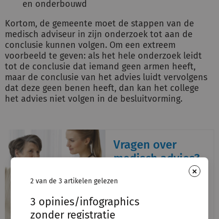
en onderbouwd
Kortom, de gemeente moet de stappen van de
medisch adviseur in zijn onderzoek tot aan de
conclusie kunnen volgen. Om een extreem
voorbeeld te geven: als het hele onderzoek leidt
tot de conclusie dat iemand geen armen heeft,
maar de conclusie van het advies luidt vervolgens
dat deze geen benen heeft, dan kan het college
het advies niet volgen in de besluitvorming.
Vragen over
medisch advies?
×
Hebt u nu nog vragen
2 van de 3 artikelen gelezen
over medisch advies en
een specifieke situatie in
3 opinies/infographics
uw gemeente? Vraag deze
zonder registratie
aan de helpdesk van de