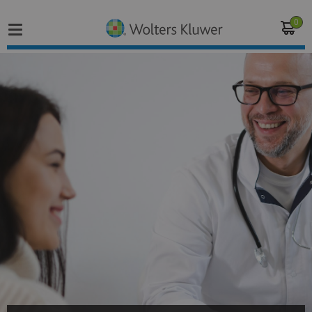
0
Home
Vakgebieden
Actueel
Producten
Opleidingen
Juridisch advies
Inloggen op de kennisbank