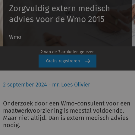
Zorgvuldig extern medisch
advies voor de Wmo 2015
Inloggen
Wmo
Registreren
2 van de 3 artikelen gelezen
Gratis registreren
2 september 2024 - mr. Loes Olivier
Onderzoek door een Wmo-consulent voor een
maatwerkvoorziening is meestal voldoende.
Maar niet altijd. Dan is extern medisch advies
nodig.