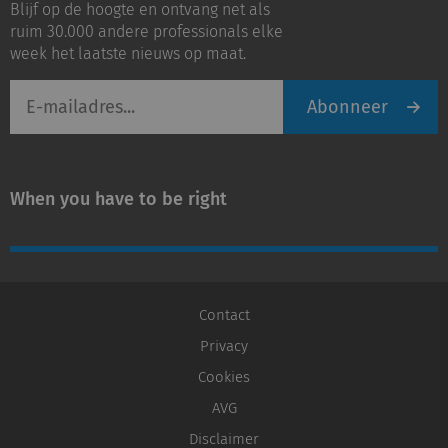
Blijf op de hoogte en ontvang net als
LinkedIn
Youtube
ruim 30.000 andere professionals elke
week het laatste nieuws op maat.
E-
Abonneer
mailadres
When you have to be right
Contact
Privacy
Cookies
AVG
Disclaimer