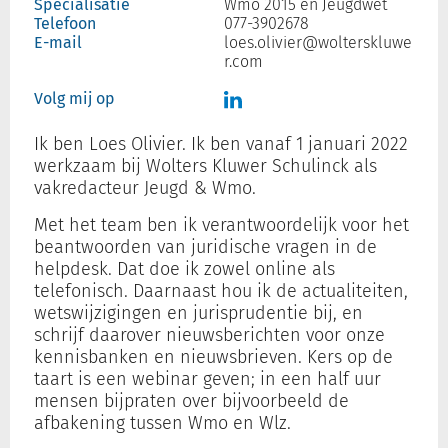
Specialisatie
Wmo 2015 en Jeugdwet
Telefoon
077-3902678
E-mail
loes.olivier@wolterskluwe
r.com
Inloggen
Volg mij op
Registreren
Ik ben Loes Olivier. Ik ben vanaf 1 januari 2022
werkzaam bij Wolters Kluwer Schulinck als
vakredacteur Jeugd & Wmo.
Met het team ben ik verantwoordelijk voor het
beantwoorden van juridische vragen in de
helpdesk. Dat doe ik zowel online als
telefonisch. Daarnaast hou ik de actualiteiten,
wetswijzigingen en jurisprudentie bij, en
schrijf daarover nieuwsberichten voor onze
kennisbanken en nieuwsbrieven. Kers op de
taart is een webinar geven; in een half uur
mensen bijpraten over bijvoorbeeld de
afbakening tussen Wmo en Wlz.