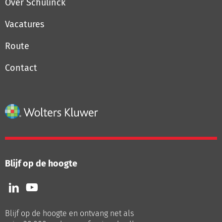
Over Schulinck
Vacatures
Route
Contact
Blijf op de hoogte
Volg
Volg
ons
ons
op
op
Blijf op de hoogte en ontvang net als
LinkedIn
Youtube