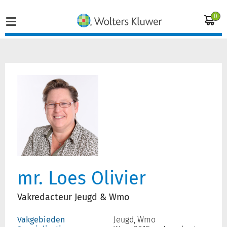
0
Home
Vakgebieden
Actueel
Producten
mr. Loes Olivier
Opleidingen
Vakredacteur Jeugd & Wmo
Juridisch advies
Vakgebieden
Jeugd, Wmo
Inloggen op de kennisbank