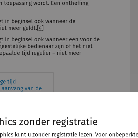
n toepassing wordt. Een ontheffing
gt in beginsel ook wanneer de
iet meer geldt.
[4]
igt in beginsel ook wanneer een voor de
eestelijke bedienaar zijn of het niet
epaalde tijd regulier – niet meer
ge tijd
e aanvang van de
en de aanvang van
ijnen
hics zonder registratie
aphics kunt u zonder registratie lezen. Voor onbeperkt
waarbinnen de inburgeringsplichtige