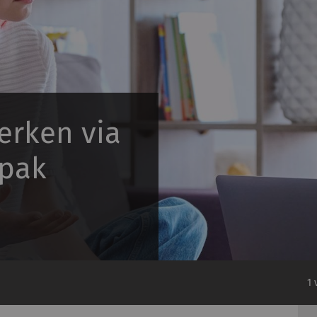
erken via
npak
1 