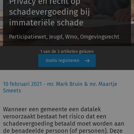
Privacy en recht op
schadevergoeding bij
Inloggen
immateriële schade
Participatiewet, Jeugd, Wmo, Omgevingsrecht
Registreren
1 van de 3 artikelen gelezen
Gratis registreren
10 februari 2021 - mr. Mark Bruin & mr. Maartje
Smeets
Wanneer een gemeente een datalek
veroorzaakt bestaat het risico dat een
schadevergoeding betaald moet worden aan
de benadeelde persoon (of personen). Deze