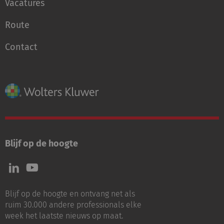
Vacatures
Route
Contact
Blijf op de hoogte
Volg
Volg
ons
ons
op
op
Blijf op de hoogte en ontvang net als
LinkedIn
Youtube
ruim 30.000 andere professionals elke
week het laatste nieuws op maat.