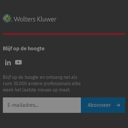
Blijf op de hoogte
Volg
Volg
ons
ons
op
op
Blijf op de hoogte en ontvang net als
LinkedIn
Youtube
ruim 30.000 andere professionals elke
week het laatste nieuws op maat.
E-
Abonneer
mailadres