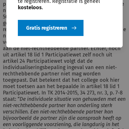
te registreren. Registratie is geheel
partner geen recht heeft op algemene bijstand. De
kosteloos
.
norm voor de rechthebbende partner bedraagt
50% van de gehuwdennorm die voor hem zou
gelden als hij gehuwd zou zijn met een
Gratis registreren
rechthebbende echtgenoot van zijn leeftijd. Met de
norm van artikel 24 Participatiewet wordt
voorkomen dat indirect bijstand wordt verleend
aan de niet-rechthebbende partner. Echter, noch
uit artikel 18 lid 1 Participatiewet zelf noch uit
artikel 24 Participatiewet volgt dat de
individualiseringsbepaling ingeval van een niet-
rechthebbende partner niet mag worden
toegepast. Dat betekent dat het college ook hier
moet toetsen aan het bepaalde in artikel 18 lid 1
Participatiewet. In TK 2014-2015, 34 273, nr. 3, p. 7-8
staat: “
D
e individuele situatie van gehuwden met een
niet-rechthebbende partner kan onderling sterk
verschillen. Een niet-rechthebbende partner kan
bijvoorbeeld de partner zijn die aanspraak heeft op
een voorliggende voorziening, die langdurig in het