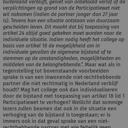
buitenland verblijft, geniet van onbetaald verlof of de
verplichtingen op grond van de Participatiewet niet
wil nakomen (indien de partner jonger dan 27 jaar
is). Tevens kan een situatie ontstaan van duurzaam
gescheiden leven. Dit maakt dat bij toepassing van
artikel 24 altijd goed gekeken moet worden naar de
individuele situatie. Indien nodig heeft het college op
basis van artikel 18 de mogelijkheid om in
individuele gevallen de algemene bijstand af te
stemmen op de omstandigheden, mogelijkheden en
middelen van de belanghebbende.”
.
Maar wat als in
tegenstelling tot bovenstaande voorbeelden
sprake is van een inwonende niet-rechthebbende
partner die niet rechtmatig in Nederland verblijf
houdt? Mag het college ook dan individualiseren
door de bijstand met toepassing van artikel 18 lid 1
Participatiewet te verhogen? Wellicht dat sommige
lezers zullen beamen dat ook in die situatie een
verhoging van de bijstand is toegestaan; er is
immers ook in dat geval sprake van een niet-
rechthebbende partner met wie feitelijk geen