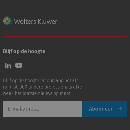
Blijf op de hoogte
Volg
Volg
ons
ons
op
op
Blijf op de hoogte en ontvang net als
LinkedIn
Youtube
ruim 30.000 andere professionals elke
week het laatste nieuws op maat.
E-
Abonneer
mailadres