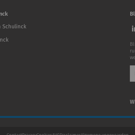
inck
Bl
Vo
n Schulinck
o
o
inck
Bl
Li
ru
we
E-
ma
W