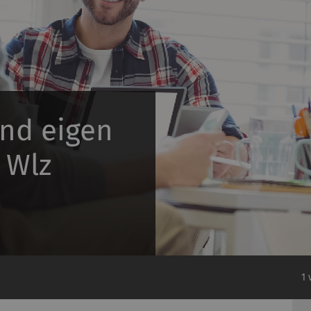
and eigen
 Wlz
1 