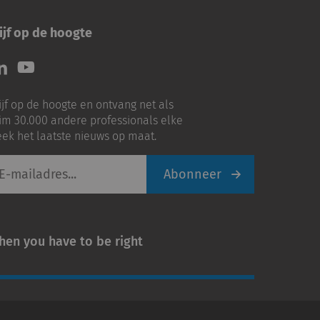
ijf op de hoogte
lg
Volg
ns
ons
p
op
ijf op de hoogte en ontvang net als
nkedIn
Youtube
im 30.000 andere professionals elke
ek het laatste nieuws op maat.
Abonneer
iladres
hen you have to be right