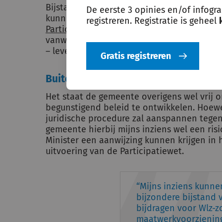
Bijstandsverlening voor deze eigen bijdrag
De eerste 3 opinies en/of infogr
kunnen zijn in geval van zeer dringende r
registreren. Registratie is geheel
Participatiewet
. Echter, ik acht de kans op
vanwege een gebrek aan financiële middelen
– levensbedreigende – situaties zou het ku
Gratis registreren
Buitenwettelijk begunstigend beleid
Het staat de gemeente overigens wel vrij 
begunstigend beleid te ontwikkelen. Hoewe
juridische procedure zal aanspannen tege
gemeente hierbij mijns inziens wel een ri
Minister een aanwijzing kunnen krijgen in
uitvoering van de Participatiewet.
Mijns inziens kunn
bijzondere bijstand 
bijdragen voor Wlz-
maatwerkvoorzienin