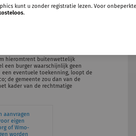
e bijdragen zou dan alleen aan de orde
aphics kunt u zonder registratie lezen. Voor onbeperkt
edenen als bedoeld in
artikel 16
kosteloos
.
 een geslaagd beroep op dit artikel
, zeer gering. Alleen in zeer nijpende
nnen leiden tot bijstandsverlening.
om hieromtrent buitenwettelijk
l een burger waarschijnlijk geen
n een eventuele toekenning, loopt de
sico; de gemeente zou dan van de
 het kader van de rechtmatige
en aanvragen
voor eigen
zorg of Wmo-
gen worden