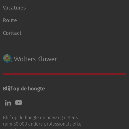
Vacatures
Route
Contact
Blijf op de hoogte
Volg
Volg
ons
ons
op
op
Blijf op de hoogte en ontvang net als
LinkedIn
Youtube
ruim 30.000 andere professionals elke