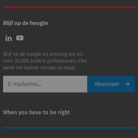
Blijf op de hoogte
Volg
Volg
ons
ons
op
op
Blijf op de hoogte en ontvang net als
LinkedIn
Youtube
ruim 30.000 andere professionals elke
week het laatste nieuws op maat.
E-
Abonneer
mailadres
When you have to be right