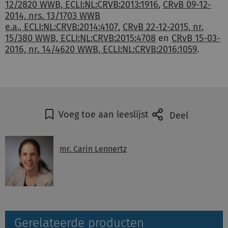
12/2820 WWB, ECLI:NL:CRVB:2013:1916
,
CRvB 09-12-
2014, nrs. 13/1703 WWB
e.a., ECLI:NL:CRVB:2014:4107
,
CRvB 22-12-2015, nr.
15/380 WWB, ECLI:NL:CRVB:2015:4708
en
CRvB 15-03-
2016, nr. 14/4620 WWB, ECLI:NL:CRVB:2016:1059
.
Voeg toe aan leeslijst
Deel
mr. Carin Lennertz
Gerelateerde producten