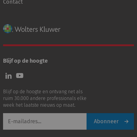
Contact
Blijf op de hoogte
Volg
Volg
ons
ons
op
op
Blijf op de hoogte en ontvang net als
LinkedIn
Youtube
ruim 30.000 andere professionals elke
week het laatste nieuws op maat.
E-
Abonneer
mailadres