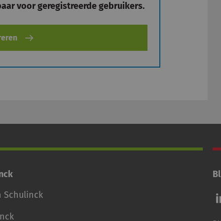
kbaar voor geregistreerde gebruikers.
reren
inck
Bl
Vo
n Schulinck
o
o
inck