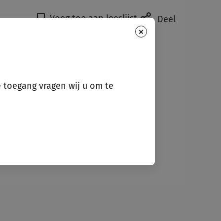
Voeg toe aan leeslijst
Deel
×
mr. Lance op den Camp
Eindredacteur
Participatiewet
e toegang vragen wij u om te