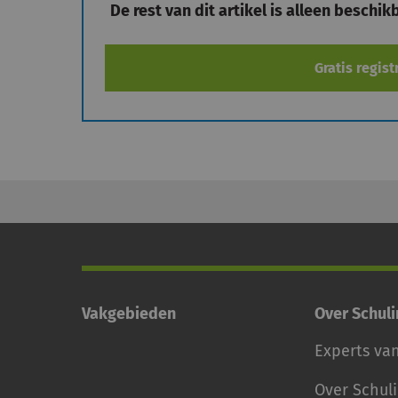
De rest van dit artikel is alleen beschi
Gratis regist
Vakgebieden
Over Schul
Experts va
Over Schul