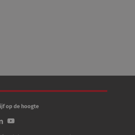
ijf op de hoogte
lg
Volg
ns
ons
p
op