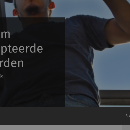
om
pteerde
arden
is
3 