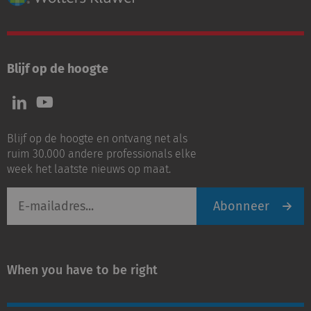
Blijf op de hoogte
Volg
Volg
ons
ons
op
op
Blijf op de hoogte en ontvang net als
LinkedIn
Youtube
ruim 30.000 andere professionals elke
week het laatste nieuws op maat.
E-
Abonneer
mailadres
When you have to be right