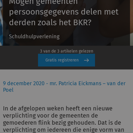
Mogen gemeenten
persoonsgegevens delen met
Inloggen
derden zoals het BKR?
Schuldhulpverlening
Registreren
3 van de 3 artikelen gelezen
Gratis registreren
9 december 2020 - mr. Patricia Eickmans – van der
Poel
In de afgelopen weken heeft een nieuwe
verplichting voor de gemeenten de
gemoederen flink bezig gehouden. Dat is de
verplichting om iedereen die enige vorm van