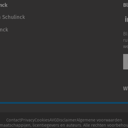
inck
Bl
Vo
n Schulinck
o
o
inck
Bl
Li
ru
we
E-
ma
W
Contact
Privacy
Cookies
AVG
Disclaimer
Algemene voorwaarden
maatschappijen, licentiegevers en auteurs. Alle rechten voorbehou