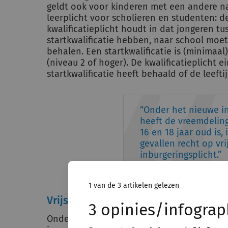
geldt ook voor kinderen met een andere nat
leerplicht voor scholieren en studenten: de
kwalificatieplicht houdt in dat jongeren tu
startkwalificatie hebben, naar school moete
behalen. Een startkwalificatie is (minimaa
(niveau 2 of hoger). De kwalificatieplicht 
startkwalificatie heeft behaald of de leeftij
Onder het nieuwe in
heeft de vreemdeling
16 en 18 jaar oud is,
gevallen recht op vri
inburgeringsplicht.
1 van de 3 artikelen gelezen
Vrijstelling inburgeringsplicht
3 opinies/infograp
Onder het nieuwe inburgeringstelsel heeft