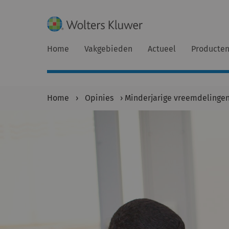
Home
Vakgebieden
Actueel
Producte
Home
›
Opinies
›
Minderjarige vreemdelinge