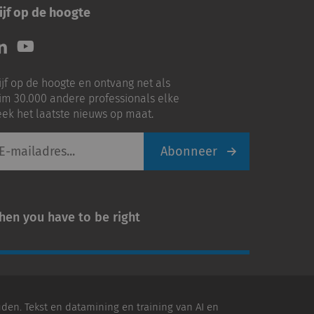
ijf op de hoogte
lg
Volg
ns
ons
p
op
ijf op de hoogte en ontvang net als
nkedIn
Youtube
im 30.000 andere professionals elke
ek het laatste nieuws op maat.
Abonneer
iladres
hen you have to be right
den. Tekst en datamining en training van AI en