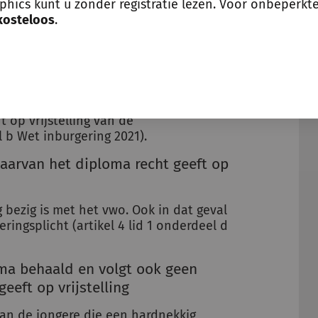
cht op vrijstelling van de
aphics kunt u zonder registratie lezen. Voor onbeperkt
erplicht kunnen zich namelijk de
kosteloos
.
d diploma behaald
n de jongere die al in het bezit is van
gde leerweg of theoretische leerweg)
t op vrijstelling van de
l b Wet inburgering 2021).
aarvan het diploma recht geeft op
bezig is met het vwo. Ook in dat geval
eringsplicht (artikel 4 lid 1 onderdeel d
ma behaald en volgt ook geen
eeft op vrijstelling
an de jongere die een hardnekkig