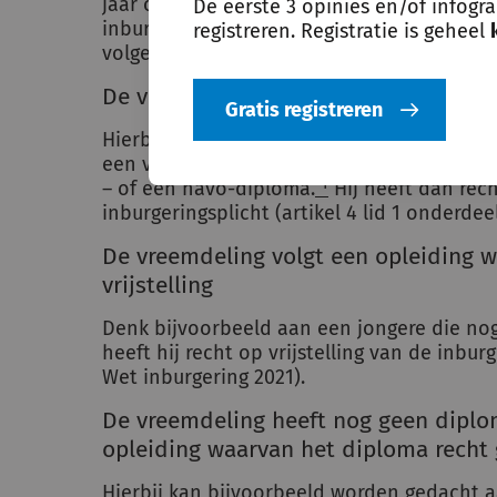
jaar oud is, in de meeste gevallen echter re
De eerste 3 opinies en/of infogr
inburgeringsplicht. Na het einde van de le
registreren. Registratie is geheel
volgende situaties voordoen:
De vreemdeling heeft een vrijstellen
Gratis registreren
Hierbij kan bijvoorbeeld gedacht worden aa
een vmbo (op ten minste het niveau gemen
– of een havo-diploma.
¹
Hij heeft dan rech
inburgeringsplicht (artikel 4 lid 1 onderdee
De vreemdeling volgt een opleiding w
vrijstelling
Denk bijvoorbeeld aan een jongere die nog 
heeft hij recht op vrijstelling van de inburg
Wet inburgering 2021).
De vreemdeling heeft nog geen diplo
opleiding waarvan het diploma recht g
Hierbij kan bijvoorbeeld worden gedacht a