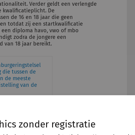
ionaliteit. Verder geldt een verlengde
 kwalificatieplicht. De
ssen de 16 en 18 jaar die geen
n totdat zij een startkwalificatie
l) een diploma havo, vwo of mbo
eindigt zodra de jongere een
d van 18 jaar bereikt.
burgeringstelsel
 die tussen de
 in de meeste
jstelling van de
hics zonder registratie
 de vreemdeling die tussen de 16 en 18