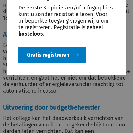
machtiging te ondertekenen, dan moet het college
De eerste 3 opinies en/of infographics
de bijstandsuitkering verlagen op grond van artikel
kunt u zonder registratie lezen. Voor
18 Participatiewet en de afstemmingsverordening.
onbeperkte toegang vragen wij u om
te registreren. Registratie is geheel
kosteloos
.
Automatische incasso
Een machtiging tot automatische incasso door de
verhuurder of energieleverancier valt niet onder
Gratis registreren
het nieuwe artikel 56a Participatiewet. Bij artikel
56a Participatiewet gaat het erom dat betrokkene
het college machtigt om namens hem betalingen te
verrichten, en gaat het er niet om dat betrokkene
de verhuurder of energieleverancier machtigt tot
automatische incasso.
Uitvoering door budgetbeheerder
Het college kan het daadwerkelijk verrichten van
de betalingen vanuit de toegekende bijstand door
derden laten verrichten. Dat kan een