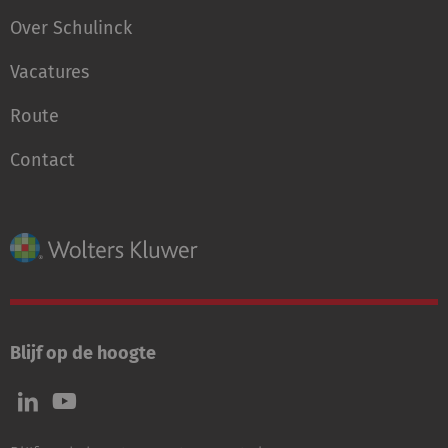
Over Schulinck
Vacatures
Route
Contact
Blijf op de hoogte
Volg
Volg
ons
ons
op
op