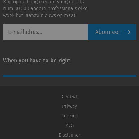
Blijf op de hoogte en ontvang net als
LinkedIn
Youtube
ruim 30.000 andere professionals elke
week het laatste nieuws op maat.
E-
Abonneer
mailadres
When you have to be right
Contact
Privacy
Cookies
AVG
Disclaimer