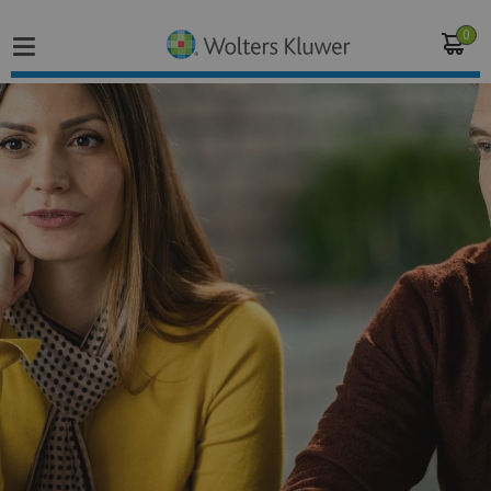
0
Home
Vakgebieden
Actueel
Producten
Opleidingen
Juridisch advies
Inloggen op de kennisbank