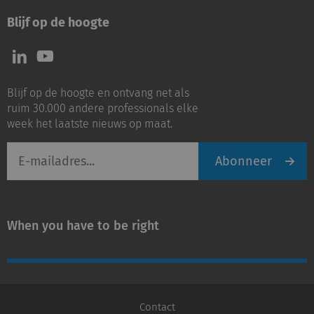
Blijf op de hoogte
Volg
Volg
ons
ons
op
op
Blijf op de hoogte en ontvang net als
LinkedIn
Youtube
ruim 30.000 andere professionals elke
week het laatste nieuws op maat.
E-
Abonneer
mailadres
When you have to be right
Contact