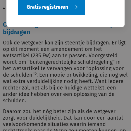
hangen
;
Gratis registreren
er een betwiste vordering is.
Ook de wetgever kan een extra steentje
bijdragen
Ook de wetgever kan zijn steentje bijdragen. Er ligt
op dit moment een amendement om het
wetsartikel (285 Fw) aan te passen. Voorgesteld
wordt om “buitengerechtelijke schuldregeling” in
het wetsartikel te vervangen voor “oplossing voor
6
de schulden”
. Een mooie ontwikkeling, die nog wel
wat extra verduidelijking nodig heeft. Want iedere
rechter zal, net als bij de huidige wettekst, een
ander idee hebben over een oplossing van de
schulden.
Daarom zou het nóg beter zijn als de wetgever
zorgt voor duidelijkheid. Dat kan door een aantal
veelvoorkomende situaties waarin iemand
rechtstreeks naar de Wsnp zou moeten kunnen, op