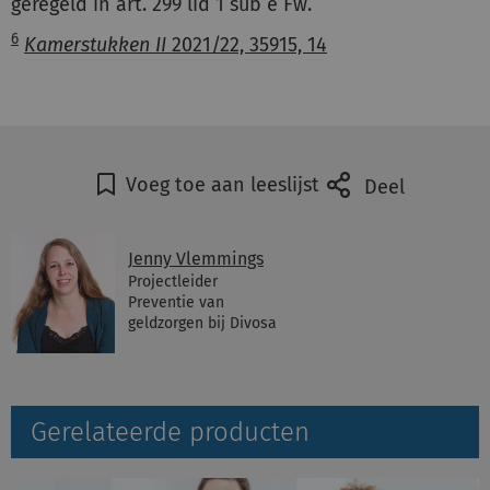
geregeld in art. 299 lid 1 sub e Fw.
6
Kamerstukken II
2021/22, 35915, 14
Voeg toe aan leeslijst
Deel
Jenny Vlemmings
Projectleider
Preventie van
geldzorgen bij Divosa
Gerelateerde producten