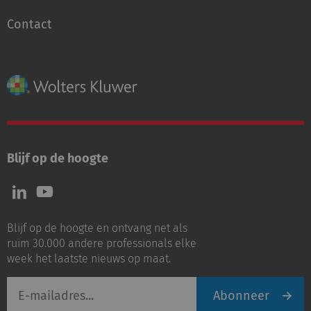
Contact
Blijf op de hoogte
Volg
Volg
ons
ons
op
op
Blijf op de hoogte en ontvang net als
LinkedIn
Youtube
ruim 30.000 andere professionals elke
week het laatste nieuws op maat.
E-
Abonneer
mailadres