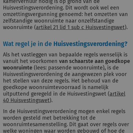
kamerverhuur nodig is op grond van de
Huisvestingsverordening. Dit wordt ook wel een
omzettingsvergunning genoemd: het omzetten van
zelfstandige woonruimte naar onzelfstandige
woonruimte (
artikel 21 lid 1 sub c Huisvestingswet
).
Wat regel je in de
Huisvestingsverordening?
Als het vastleggen van bepaalde regels wenselijk is
vanuit het voorkomen
van schaarste aan goedkope
woonruimte
(lees: passende woonruimte)
,
is de
Huisvestingsverordening de aangewezen plek voor
het stellen van deze regels. Het behoud van de
goedkope woonruimtevoorraad is namelijk
uitputtend geregeld in de Huisvestingswet (
artikel
40 Huisvestingswet
).
In de Huisvestingsverordening mogen enkel regels
worden gesteld met betrekking tot de
woonruimtesamenstelling. Dit gaat over regels over
welke woningen waar worden gebouwd of hoe de