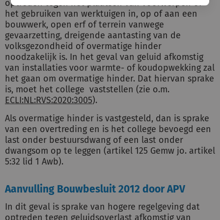
optreden tegen het plaatsen van voorwerpen of
het gebruiken van werktuigen in, op of aan een
bouwwerk, open erf of terrein vanwege
gevaarzetting, dreigende aantasting van de
volksgezondheid of overmatige hinder
noodzakelijk is. In het geval van geluid afkomstig
van installaties voor warmte- of koudopwekking zal
het gaan om overmatige hinder. Dat hiervan sprake
is, moet het college vaststellen (zie o.m.
ECLI:NL:RVS:2020:3005
).
Als overmatige hinder is vastgesteld, dan is sprake
van een overtreding en is het college bevoegd een
last onder bestuursdwang of een last onder
dwangsom op te leggen (artikel 125 Gemw jo. artikel
5:32 lid 1 Awb).
Aanvulling Bouwbesluit 2012 door APV
In dit geval is sprake van hogere regelgeving dat
optreden tegen geluidsoverlast afkomstig van