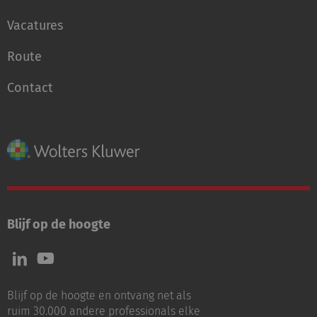
Vacatures
Route
Contact
Blijf op de hoogte
Volg
Volg
ons
ons
op
op
Blijf op de hoogte en ontvang net als
LinkedIn
Youtube
ruim 30.000 andere professionals elke