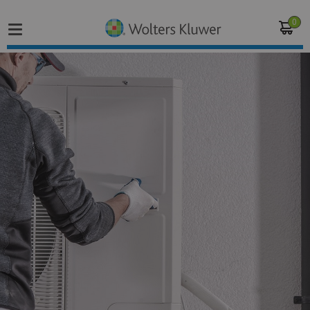
0
Home
Vakgebieden
Actueel
Producten
Opleidingen
Juridisch advies
Inloggen op de kennisbank