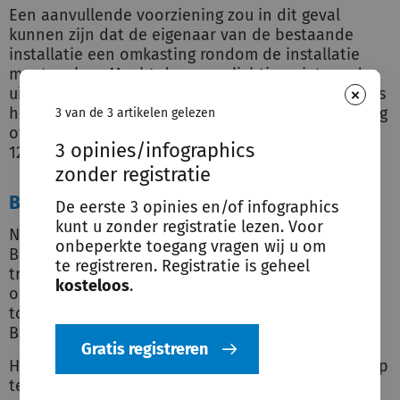
Een aanvullende voorziening zou in dit geval
kunnen zijn dat de eigenaar van de bestaande
installatie een omkasting rondom de installatie
moet maken. Mocht deze verplichting niet worden
×
uitgevoerd, dan is sprake van een overtreding en is
het college bevoegd een last onder bestuursdwang
3 van de 3 artikelen gelezen
of een last onder dwangsom op te leggen (artikel
3 opinies/infographics
125 Gemw jo. artikel 5:32 lid 1 Awb).
zonder registratie
Bouwbesluit 2012
De eerste 3 opinies en/of infographics
kunt u zonder registratie lezen. Voor
Naast artikel 13 Woningwet bevat artikel 7.22
onbeperkte toegang vragen wij u om
Bouwbesluit 2012 ook een mogelijkheid om op te
te registreren. Registratie is geheel
treden tegen bestaande installaties. Het gaat hier
kosteloos
.
om een restbepaling en het kan alleen worden
toegepast als de andere bepalingen uit het
Bouwbesluit 2012 geen soelaas bieden.
Gratis registreren
Het artikel biedt een grondslag om handhavend op
te treden als naar het oordeel van het college,