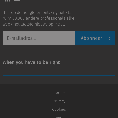
ons
ons
op
op
Blijf op de hoogte en ontvang net als
LinkedIn
Youtube
ruim 30.000 andere professionals elke
week het laatste nieuws op maat.
E-
Abonneer
mailadres
When you have to be right
Contact
Privacy
Cookies
AVG