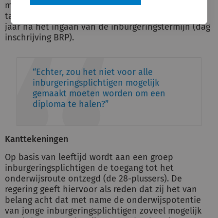
moment aan lessen heeft gevolgd gedurende het
taalschakeltraject. Switchen kan tot maximaal één
jaar na het ingaan van de inburgeringstermijn (dag
inschrijving BRP).
Echter, zou het niet voor alle
inburgeringsplichtigen mogelijk
gemaakt moeten worden om een
diploma te halen?
Kanttekeningen
Op basis van leeftijd wordt aan een groep
inburgeringsplichtigen de toegang tot het
onderwijsroute ontzegd (de 28-plussers). De
regering geeft hiervoor als reden dat zij het van
belang acht dat met name de onderwijspotentie
van jonge inburgeringsplichtigen zoveel mogelijk