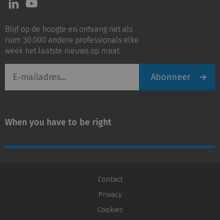
ons
ons
op
op
Blijf op de hoogte en ontvang net als
LinkedIn
Youtube
ruim 30.000 andere professionals elke
week het laatste nieuws op maat.
E-
Abonneer
mailadres
When you have to be right
Contact
Privacy
Cookies