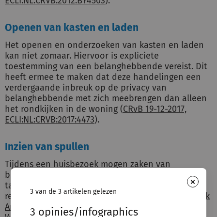
ECLI:NL:CRVB:2012:BY4503
).
Openen van kasten en laden
Het openen en onderzoeken van kasten en laden
kan niet zomaar. Hiervoor is expliciete
toestemming van een belanghebbende vereist. Dit
heeft ermee te maken dat deze handelingen een
verdergaande inbreuk op de privacy van
belanghebbende met zich meebrengen dan alleen
het rondkijken in de woning (
CRvB 19-12-2017,
ECLI:NL:CRVB:2017:4473
).
Inzien van spullen
Tijdens een huisbezoek mogen zaken van
belanghebbende worden ingezien, bijvoorbeeld
×
tassen of computers. Hiervoor is geen specifieke
3 van de 3 artikelen gelezen
redelijke grond vereist (zie bijvoorbeeld
Rechtbank
Arnhem 12-07-2012, ECLI:NL:RBARN:2012:BX8900
).
3 opinies/infographics