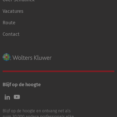
Vacatures
Route
Contact
Blijf op de hoogte
Volg
Volg
ons
ons
op
op
Blijf op de hoogte en ontvang net als
LinkedIn
Youtube
ruim 30.000 andere professionals elke