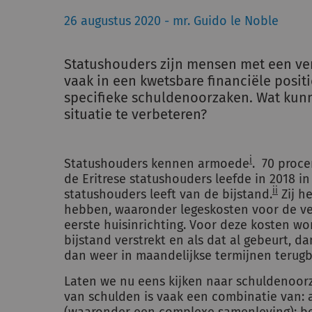
26 augustus 2020 - mr. Guido le Noble
Statushouders zijn mensen met een verb
vaak in een kwetsbare financiële posit
specifieke schuldenoorzaken. Wat ku
situatie te verbeteren?
i
Statushouders kennen armoede
. 70 proce
de Eritrese statushouders leefde in 2018 i
ii
statushouders leeft van de bijstand.
Zij h
hebben, waaronder legeskosten voor de ve
eerste huisinrichting. Voor deze kosten w
bijstand verstrekt en als dat al gebeurt, da
dan weer in maandelijkse termijnen terug
Laten we nu eens kijken naar schuldenoorz
van schulden is vaak een combinatie van: