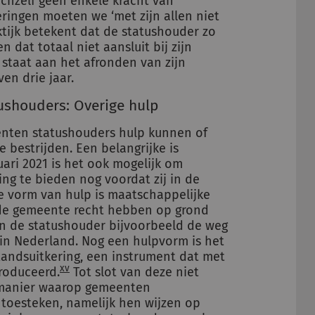
ichzelf geen enkele kracht van
ingen moeten we ‘met zijn allen niet
aktijk betekent dat de statushouder zo
dat totaal niet aansluit bij zijn
 staat aan het afronden van zijn
en drie jaar.
tushouders: Overige hulp
enten statushouders hulp kunnen of
bestrijden. Een belangrijke is
uari 2021 is het ook mogelijk om
ng te bieden nog voordat zij in de
 vorm van hulp is maatschappelijke
 de gemeente recht hebben op grond
n de statushouder bijvoorbeeld de weg
in Nederland. Nog een hulpvorm is het
andsuitkering, een instrument dat met
xv
troduceerd.
Tot slot van deze niet
manier waarop gemeenten
toesteken, namelijk hen wijzen op