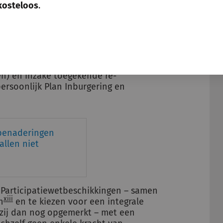
kosteloos
.
op ondersteuning bij
met een bijstandsuitkering geldt ook
 gemeente nader kan invullen, alsmede
 onder meer de leerroute-beschikking
erboven) vormen de
egde arbeids- en re-
en) en inzake toegekende re-
rsoonlijk Plan Inburgering en
enaderingen
allen niet
e Participatiewetbeschikkingen – samen
xiii
n
en te kiezen voor een integrale
 zij dan nog opgemerkt – met een