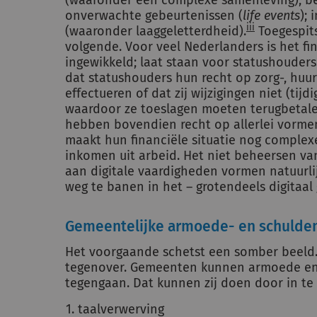
(waaronder een complexe samenleving); b
onverwachte gebeurtenissen (
life events
);
iii
(waaronder laaggeletterdheid).
Toegespits
volgende. Voor veel Nederlanders is het fi
ingewikkeld; laat staan voor statushouders
dat statushouders hun recht op zorg-, huur
effectueren of dat zij wijzigingen niet (tij
waardoor ze toeslagen moeten terugbetale
hebben bovendien recht op allerlei vorm
maakt hun financiële situatie nog comple
inkomen uit arbeid. Het niet beheersen va
aan digitale vaardigheden vormen natuurl
weg te banen in het – grotendeels digitaal
Gemeentelijke armoede- en schulden
Het voorgaande schetst een somber beeld. M
tegenover. Gemeenten kunnen armoede en 
tegengaan. Dat kunnen zij doen door in te 
taalverwerving