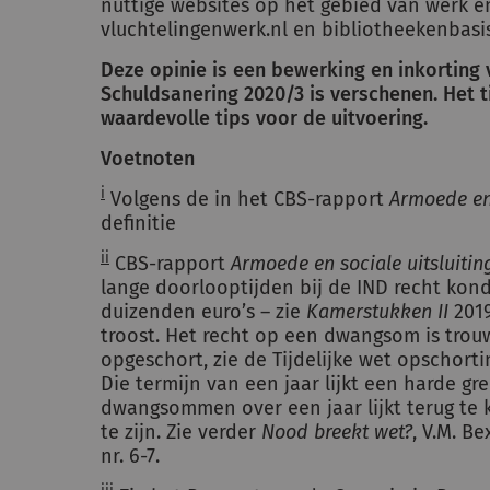
nuttige websites op het gebied van werk e
vluchtelingenwerk.nl en bibliotheekenbasi
Deze opinie is een bewerking en inkorting v
Schuldsanering 2020/3 is verschenen. Het ti
waardevolle tips voor de uitvoering.
Voetnoten
i
Volgens de in het CBS-rapport
Armoede en 
definitie
ii
CBS-rapport
Armoede en sociale uitsluitin
lange doorlooptijden bij de IND recht k
duizenden euro’s – zie
Kamerstukken II
2019
troost. Het recht op een dwangsom is trouw
opgeschort, zie de Tijdelijke wet opscho
Die termijn van een jaar lijkt een harde g
dwangsommen over een jaar lijkt terug te k
te zijn. Zie verder
Nood breekt wet?
, V.M. B
nr. 6-7.