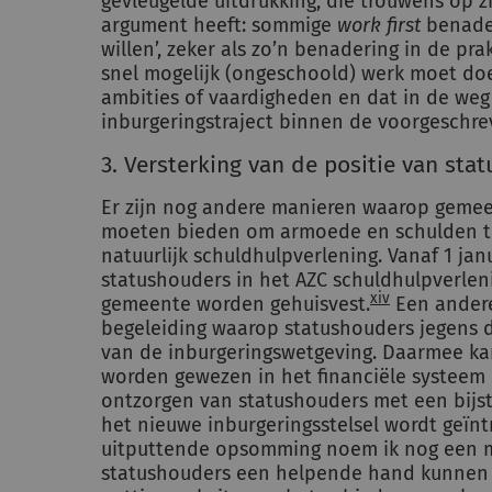
gevleugelde uitdrukking, die trouwens op z
argument heeft: sommige
work first
benader
willen’, zeker als zo’n benadering in de pr
snel mogelijk (ongeschoold) werk moet doen 
ambities of vaardigheden en dat in de weg
inburgeringstraject binnen de voorgeschrev
3. Versterking van de positie van sta
Er zijn nog andere manieren waarop geme
moeten bieden om armoede en schulden te 
natuurlijk schuldhulpverlening. Vanaf 1 jan
statushouders in het AZC schuldhulpverleni
xiv
gemeente worden gehuisvest.
Een andere
begeleiding waarop statushouders jegens
van de inburgeringswetgeving. Daarmee ka
worden gewezen in het financiële systeem 
ontzorgen van statushouders met een bijst
het nieuwe inburgeringsstelsel wordt geïn
uitputtende opsomming noem ik nog een 
statushouders een helpende hand kunnen 