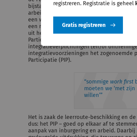
registreren. Registratie is geheel
ix
bijstandsuitkering
en daarmee ook recht 
x
arbeidsinschakeling
. Voor statushouders 
xi
een wettelijke arbeidsverplichting
die de
Gratis registreren
xii
een re-integratieverplichting
. Samen met
uit het nieuwe inburgeringsstelsel (zie hi
Participatiewetbeschikkingen inzake opgel
integratieverplichtingen (en/of ontheffing
integratievoorzieningen het zogenoemde pe
Participatie (PIP).
sommige
work first
b
moeten we ‘met zijn 
willen’
Het is zaak de leerroute-beschikking en d
dus: het PIP – goed op elkaar af te stemme
aanpak van inburgering en arbeid. Daarbij