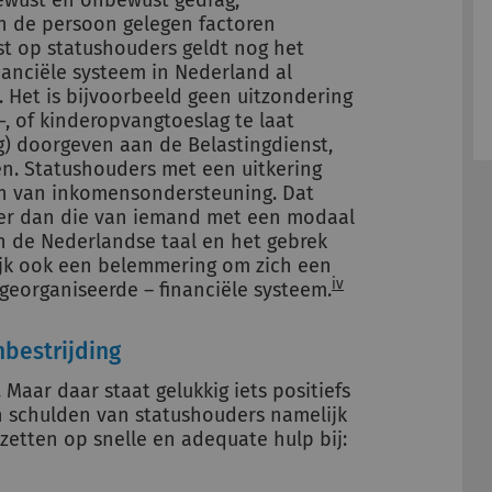
ewust en onbewust gedrag;
 in de persoon gelegen factoren
t op statushouders geldt nog het
nanciële systeem in Nederland al
. Het is bijvoorbeeld geen uitzondering
-, of kinderopvangtoeslag te laat
dig) doorgeven aan de Belastingdienst,
n. Statushouders met een uitkering
en van inkomensondersteuning. Dat
xer dan die van iemand met een modaal
n de Nederlandse taal en het gebrek
ijk ook een belemmering om zich een
iv
 georganiseerde – financiële systeem.
bestrijding
aar daar staat gelukkig iets positiefs
schulden van statushouders namelijk
zetten op snelle en adequate hulp bij: