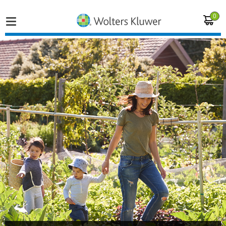
0
Home
Vakgebieden
Actueel
Producten
Opleidingen
Juridisch advies
Inloggen op de kennisbank