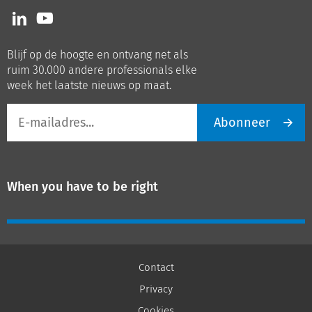
Volg
Volg
ons
ons
op
op
Blijf op de hoogte en ontvang net als
LinkedIn
Youtube
ruim 30.000 andere professionals elke
week het laatste nieuws op maat.
E-
Abonneer
mailadres
When you have to be right
Contact
Privacy
Cookies