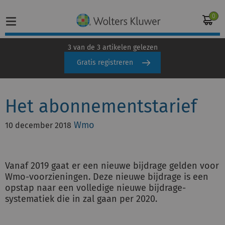
0
3 van de 3 artikelen gelezen
Gratis registreren
Home
Het abonnementstarief
Vakgebieden
Wmo
10 december 2018
Actueel
Producten
Vanaf 2019 gaat er een nieuwe bijdrage gelden voor
Wmo-voorzieningen. Deze nieuwe bijdrage is een
Opleidingen
opstap naar een volledige nieuwe bijdrage-
systematiek die in zal gaan per 2020.
Juridisch advies
Inloggen op de kennisbank