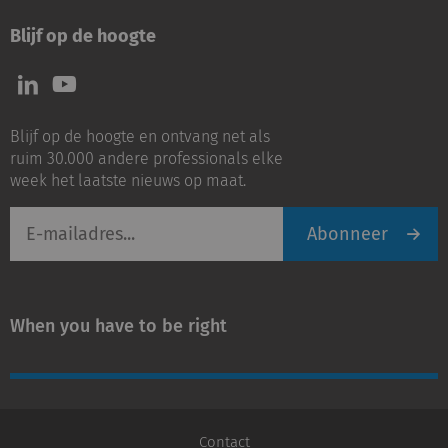
Blijf op de hoogte
Volg
Volg
ons
ons
op
op
Blijf op de hoogte en ontvang net als
LinkedIn
Youtube
ruim 30.000 andere professionals elke
week het laatste nieuws op maat.
E-
Abonneer
mailadres
When you have to be right
Contact