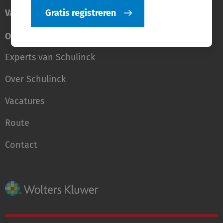
Vakgebieden
Gratis registreren
Over Schulinck
Experts van Schulinck
Over Schulinck
Vacatures
Route
Contact