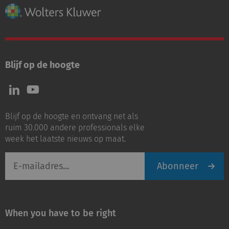
Blijf op de hoogte
Volg
Volg
ons
ons
op
op
Blijf op de hoogte en ontvang net als
LinkedIn
Youtube
ruim 30.000 andere professionals elke
week het laatste nieuws op maat.
E-
Abonneer
mailadres
When you have to be right