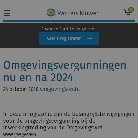
0
3 van de 3 artikelen gelezen
Gratis registreren
Home
Omgevingsvergunningen
Vakgebieden
nu en na 2024
Actueel
Omgevingsrecht
24 oktober 2018
Producten
Opleidingen
In deze infographic zijn de belangrijkste wijzigingen
voor de omgevingsvergunning bij de
Juridisch advies
inwerkingtreding van de Omgevingswet
weergegeven.
Inloggen op de kennisbank