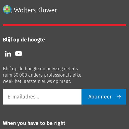
Blijf op de hoogte
Volg
Volg
ons
ons
op
op
Blijf op de hoogte en ontvang net als
LinkedIn
Youtube
ruim 30.000 andere professionals elke
week het laatste nieuws op maat.
E-
Abonneer
mailadres
When you have to be right