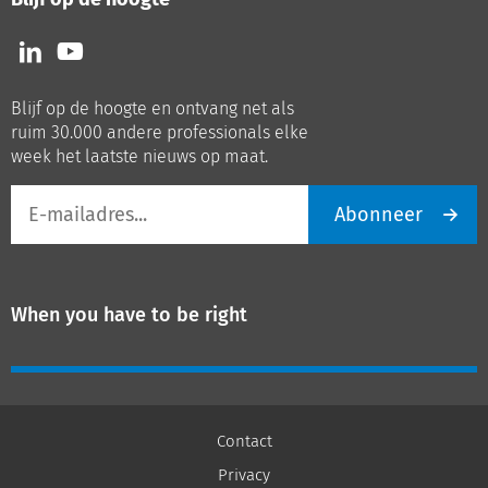
Volg
Volg
ons
ons
op
op
Blijf op de hoogte en ontvang net als
LinkedIn
Youtube
ruim 30.000 andere professionals elke
week het laatste nieuws op maat.
E-
Abonneer
mailadres
When you have to be right
Contact
Privacy