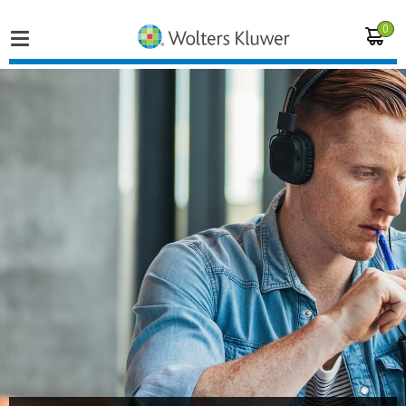
0
Home
Vakgebieden
Actueel
Producten
Opleidingen
Juridisch advies
Inloggen op de kennisbank