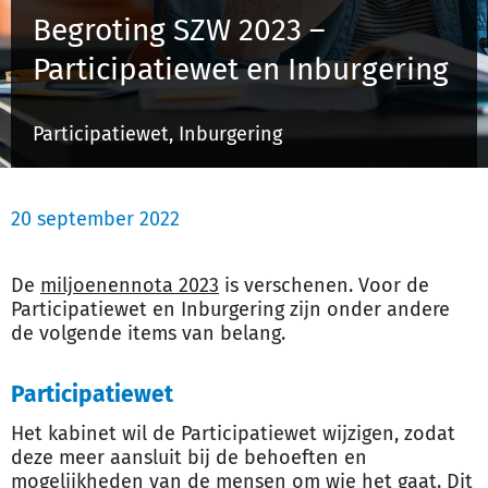
Begroting SZW 2023 –
Participatiewet en Inburgering
Inloggen
Participatiewet, Inburgering
Registreren
20 september 2022
De
miljoenennota 2023
is verschenen. Voor de
Participatiewet en Inburgering zijn onder andere
de volgende items van belang.
Participatiewet
Het kabinet wil de Participatiewet wijzigen, zodat
deze meer aansluit bij de behoeften en
mogelijkheden van de mensen om wie het gaat. Dit