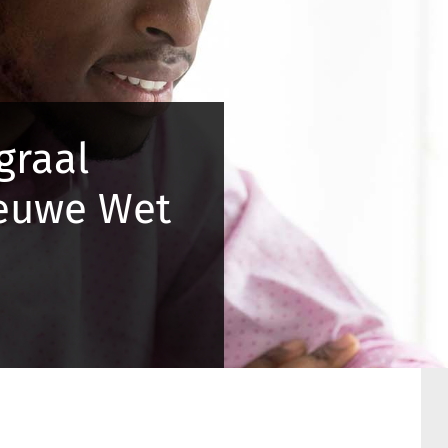
graal
ieuwe Wet