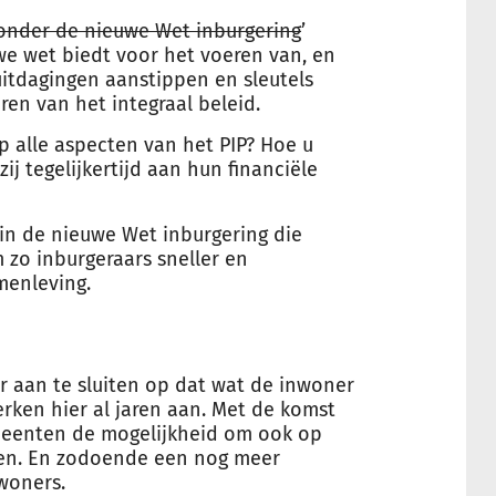
 onder de nieuwe Wet inburgering
’
e wet biedt voor het voeren van, en
 uitdagingen aanstippen en sleutels
ren van het integraal beleid.
p alle aspecten van het PIP? Hoe u
zij tegelijkertijd aan hun financiële
in de nieuwe Wet inburgering die
zo inburgeraars sneller en
menleving.
er aan te sluiten op dat wat de inwoner
rken hier al jaren aan. Met de komst
meenten de mogelijkheid om ook op
eren. En zodoende een nog meer
woners.