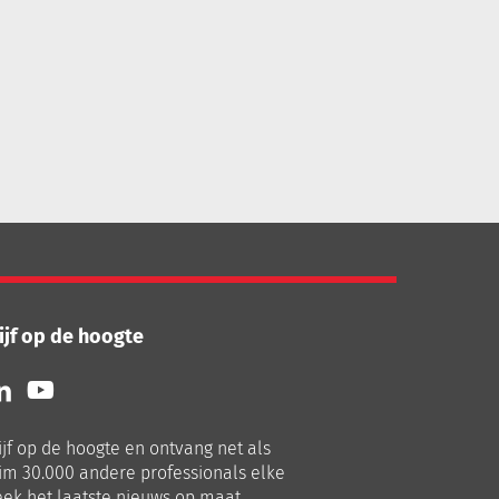
ijf op de hoogte
lg
Volg
ns
ons
p
op
ijf op de hoogte en ontvang net als
nkedIn
Youtube
im 30.000 andere professionals elke
ek het laatste nieuws op maat.