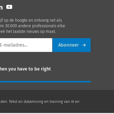
lg
Volg
ns
ons
p
op
ijf op de hoogte en ontvang net als
nkedIn
Youtube
im 30.000 andere professionals elke
ek het laatste nieuws op maat.
Abonneer
iladres
hen you have to be right
den. Tekst en datamining en training van AI en