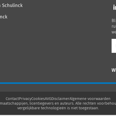
Vo
n Schulinck
o
o
inck
Bl
Li
ru
we
E-
ma
W
Contact
Privacy
Cookies
AVG
Disclaimer
Algemene voorwaarden
maatschappijen, licentiegevers en auteurs. Alle rechten voorbehou
vergelijkbare technologieën is niet toegestaan.