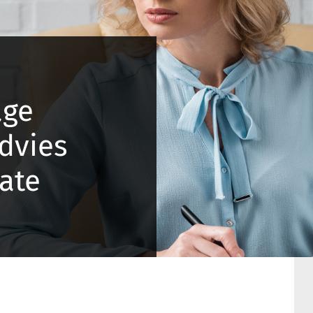
age
dvies
ate