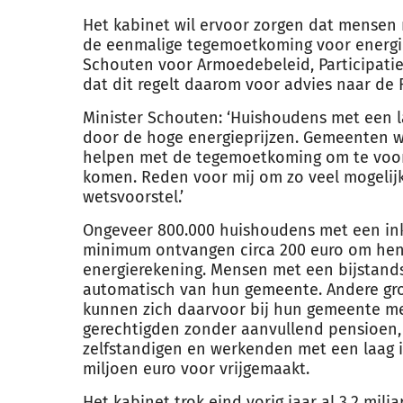
Het kabinet wil ervoor zorgen dat mensen 
de eenmalige tegemoetkoming voor energiek
Schouten voor Armoedebeleid, Participatie
dat dit regelt daarom voor advies naar de 
Minister Schouten: ‘Huishoudens met een l
door de hoge energieprijzen. Gemeenten w
helpen met de tegemoetkoming om te voork
komen. Reden voor mij om zo veel mogelijk 
wetsvoorstel.’
Ongeveer 800.000 huishoudens met een in
minimum ontvangen circa 200 euro om hen 
energierekening. Mensen met een bijstands
automatisch van hun gemeente. Andere gr
kunnen zich daarvoor bij hun gemeente m
gerechtigden zonder aanvullend pensioen,
zelfstandigen en werkenden met een laag i
miljoen euro voor vrijgemaakt.
Het kabinet trok eind vorig jaar al 3,2 milj