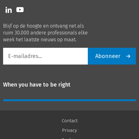
Volg
Volg
ons
ons
op
op
Blijf op de hoogte en ontvang net als
LinkedIn
Youtube
ruim 30.000 andere professionals elke
week het laatste nieuws op maat.
E-
Abonneer
mailadres
When you have to be right
Contact
Privacy