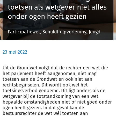
toet­sen als wet­ge­ver niet al­les
on­der ogen heeft ge­zien
Inloggen
Participatiewet, Schuldhulpverlening, Jeugd
Registreren
23 mei 2022
Uit de Grondwet volgt dat de rechter een wet die
het parlement heeft aangenomen, niet mag
toetsen aan de Grondwet en ook niet aan
rechtsbeginselen. Dit wordt ook wel het
toetsingsverbod genoemd. Dit ligt anders als de
wetgever bij de totstandkoming van een wet
bepaalde omstandigheden niet of niet goed onder
ogen heeft gezien. In dat geval kan de
bestuursrechter de wet wél toetsen aan