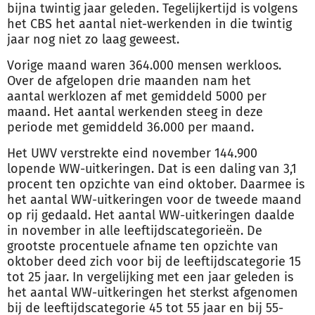
bijna twintig jaar geleden. Tegelijkertijd is volgens
het CBS het aantal niet-
werk
enden in die twintig
jaar nog niet zo laag geweest.
Vorige maand waren 364.000 mensen
werk
loos.
Over de afgelopen drie maanden nam het
aantal
werk
lozen af met gemiddeld 5000 per
maand. Het aantal
werk
enden steeg in deze
periode met gemiddeld 36.000 per maand.
Het UWV verstrekte eind november 144.900
lopende WW-uitkeringen. Dat is een daling van 3,1
procent ten opzichte van eind oktober. Daarmee is
het aantal WW-uitkeringen voor de tweede maand
op rij gedaald. Het aantal WW-uitkeringen daalde
in november in alle leeftijdscategorieën. De
grootste procentuele afname ten opzichte van
oktober deed zich voor bij de leeftijdscategorie 15
tot 25 jaar. In vergelijking met een jaar geleden is
het aantal WW-uitkeringen het sterkst afgenomen
bij de leeftijdscategorie 45 tot 55 jaar en bij 55-