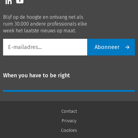
ons
ons
op
op
Blijf op de hoogte en ontvang net als
LinkedIn
Youtube
ruim 30.000 andere professionals elke
week het laatste nieuws op maat.
E-
Abonneer
mailadres
When you have to be right
Contact
Privacy
Cookies