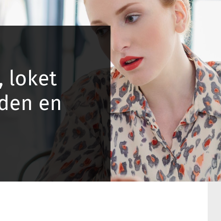
, loket
lden en