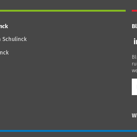
inck
Bl
Vo
n Schulinck
o
o
inck
Bl
Li
ru
we
E-
ma
W