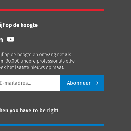
ijf op de hoogte
lg
Volg
ns
ons
p
op
ijf op de hoogte en ontvang net als
nkedIn
Youtube
im 30.000 andere professionals elke
ek het laatste nieuws op maat.
Abonneer
iladres
hen you have to be right