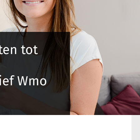
en tot
ief Wmo