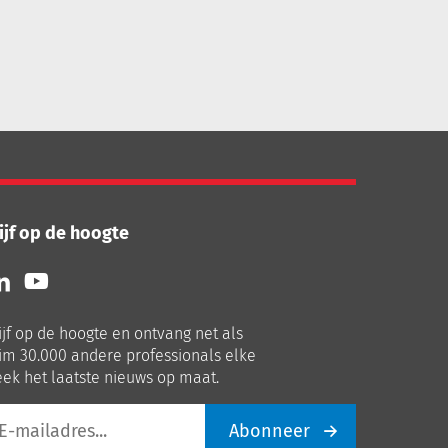
ijf op de hoogte
lg
Volg
ns
ons
p
op
ijf op de hoogte en ontvang net als
nkedIn
Youtube
im 30.000 andere professionals elke
ek het laatste nieuws op maat.
Abonneer
iladres