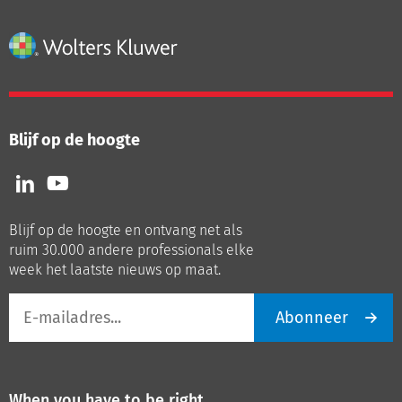
Blijf op de hoogte
Volg
Volg
ons
ons
op
op
Blijf op de hoogte en ontvang net als
LinkedIn
Youtube
ruim 30.000 andere professionals elke
week het laatste nieuws op maat.
E-
Abonneer
mailadres
When you have to be right