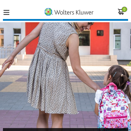
0
Home
Vakgebieden
Actueel
Producten
Opleidingen
Juridisch advies
Inloggen op de kennisbank