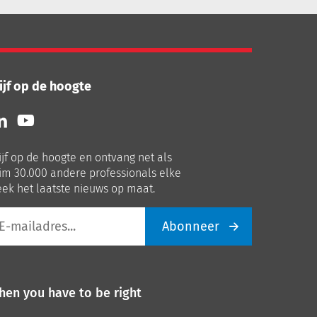
ijf op de hoogte
lg
Volg
ns
ons
p
op
ijf op de hoogte en ontvang net als
nkedIn
Youtube
im 30.000 andere professionals elke
ek het laatste nieuws op maat.
Abonneer
iladres
hen you have to be right