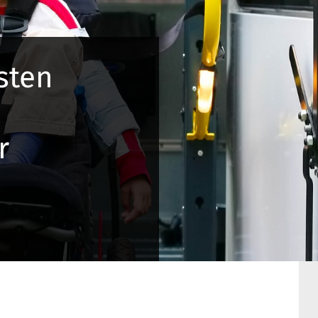
sten
r