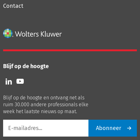
Contact
Blijf op de hoogte
Volg
Volg
ons
ons
op
op
Blijf op de hoogte en ontvang net als
LinkedIn
Youtube
ruim 30.000 andere professionals elke
week het laatste nieuws op maat.
E-
Abonneer
mailadres