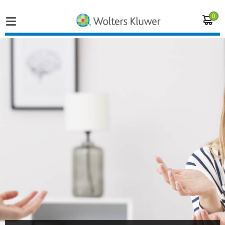
0
Home
Vakgebieden
Actueel
Producten
Opleidingen
Juridisch advies
Inloggen op de kennisbank