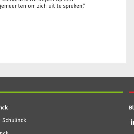
gemeenten om zich uit te spreken.”
inck
Bl
Vo
n Schulinck
o
o
inck