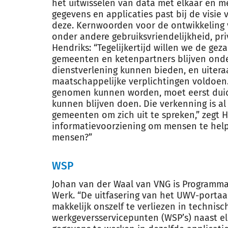
het uitwisselen van data met elkaar en m
gegevens en applicaties past bij de vis
deze. Kernwoorden voor de ontwikkeling 
onder andere gebruiksvriendelijkheid, pri
Hendriks: “Tegelijkertijd willen we de ge
gemeenten en ketenpartners blijven ond
dienstverlening kunnen bieden, en uitera
maatschappelijke verplichtingen voldoen.
genomen kunnen worden, moet eerst duidel
kunnen blijven doen. Die verkenning is al
gemeenten om zich uit te spreken,” zegt He
informatievoorziening om mensen te help
mensen?”
WSP
Johan van der Waal van VNG is Programm
Werk. “De uitfasering van het UWV-portaal
makkelijk onszelf te verliezen in technis
werkgeversservicepunten (WSP’s) naast el