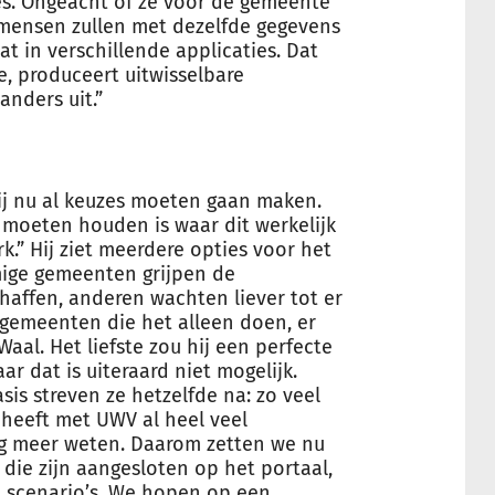
es. Ongeacht of ze voor de gemeente
 mensen zullen met dezelfde gegevens
t in verschillende applicaties. Dat
e, produceert uitwisselbare
anders uit.”
ij nu al keuzes moeten gaan maken.
 moeten houden is waar dit werkelijk
.” Hij ziet meerdere opties voor het
ige gemeenten grijpen de
haffen, anderen wachten liever tot er
 gemeenten die het alleen doen, er
Waal. Het liefste zou hij een perfecte
r dat is uiteraard niet mogelijk.
sis streven ze hetzelfde na: zo veel
heeft met UWV al heel veel
g meer weten. Daarom zetten we nu
die zijn aangesloten op het portaal,
e scenario’s. We hopen op een