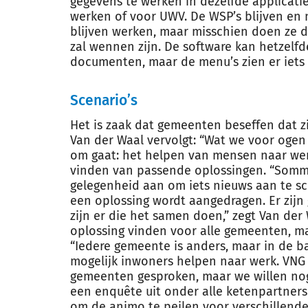
gegevens te werken in dezelfde applicati
werken of voor UWV. De WSP’s blijven en
blijven werken, maar misschien doen ze da
zal wennen zijn. De software kan hetzelfd
documenten, maar de menu’s zien er iets 
Scenario’s
Het is zaak dat gemeenten beseffen dat z
Van der Waal vervolgt: “Wat we voor ogen
om gaat: het helpen van mensen naar werk
vinden van passende oplossingen. “Somm
gelegenheid aan om iets nieuws aan te sc
een oplossing wordt aangedragen. Er zijn
zijn er die het samen doen,” zegt Van der 
oplossing vinden voor alle gemeenten, maa
“Iedere gemeente is anders, maar in de ba
mogelijk inwoners helpen naar werk. VNG 
gemeenten gesproken, maar we willen no
een enquête uit onder alle ketenpartners 
om de animo te peilen voor verschillend