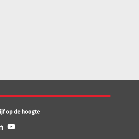
ijf op de hoogte
lg
Volg
ns
ons
p
op