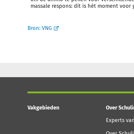
massale respons: dit is hét moment voor 
Bron:
VNG
Vakgebieden
Over Schul
Experts va
Over Schul