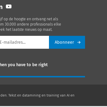
lg
Volg
ns
ons
p
op
ijf op de hoogte en ontvang net als
nkedIn
Youtube
im 30.000 andere professionals elke
ek het laatste nieuws op maat.
Abonneer
iladres
hen you have to be right
den. Tekst en datamining en training van AI en