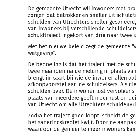
De gemeente Utrecht wil inwoners met pro
zorgen dat betrokkenen sneller uit schuld
schulden van Utrechters sneller gesaneer
van inwoners bij verschillende schuldeise
schuldtraject ingekort van drie naar twee j
Met het nieuwe beleid zegt de gemeente “v
wetgeving”.
De bedoeling is dat het traject met de sch
twee maanden na de melding in plaats va
brengt in kaart bij wie de inwoner allemaa
afkoopvoorstel aan de schuldeisers. Als 
schulden over. De inwoner lost vervolgens 
plaats van meerdere geeft meer rust en duid
van Utrecht om alle Utrechters schuldenvrij
Zodra het traject goed loopt, scheldt de 
het
saneringskrediet
kwijt. Door de aanpak
waardoor de gemeente meer inwoners kan h