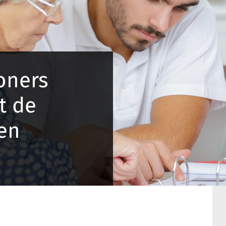
oners
t de
en