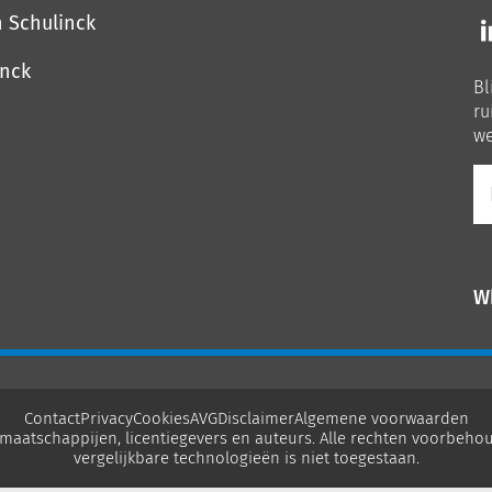
Vo
n Schulinck
o
o
inck
Bl
Li
ru
we
E-
ma
W
Contact
Privacy
Cookies
AVG
Disclaimer
Algemene voorwaarden
maatschappijen, licentiegevers en auteurs. Alle rechten voorbehou
vergelijkbare technologieën is niet toegestaan.