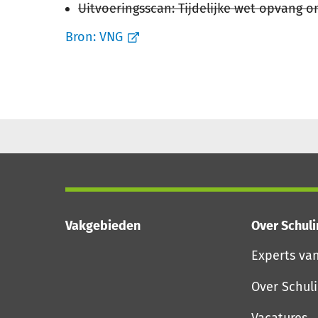
Uitvoeringsscan: Tijdelijke wet opvang
Bron:
VNG
Vakgebieden
Over Schul
Experts va
Over Schul