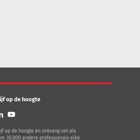
ijf op de hoogte
lg
Volg
ns
ons
p
op
ijf op de hoogte en ontvang net als
nkedIn
Youtube
im 30.000 andere professionals elke