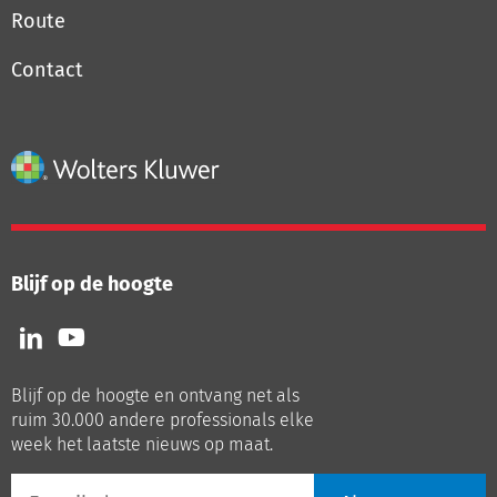
Route
Contact
Blijf op de hoogte
Volg
Volg
ons
ons
op
op
Blijf op de hoogte en ontvang net als
LinkedIn
Youtube
ruim 30.000 andere professionals elke
week het laatste nieuws op maat.
E-