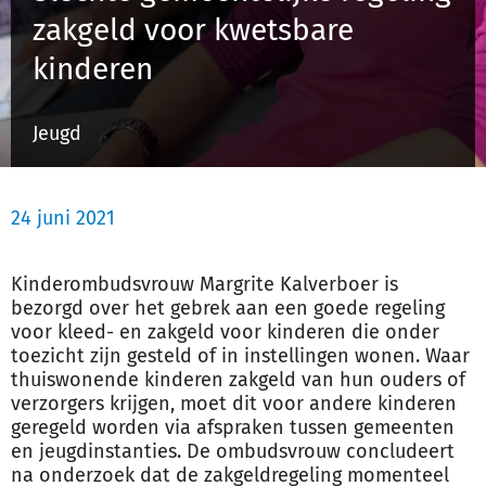
zakgeld voor kwetsbare
kinderen
Inloggen
Jeugd
Registreren
24 juni 2021
Kinderombudsvrouw Margrite Kalverboer is
bezorgd over het gebrek aan een goede regeling
voor kleed- en zak
geld
voor kinderen die onder
toezicht zijn gesteld of in instellingen wonen. Waar
thuiswonende kinderen zak
geld
van hun ouders of
verzorgers krijgen, moet dit voor andere kinderen
gere
geld
worden via afspraken tussen gemeenten
en jeugdinstanties. De ombudsvrouw concludeert
na onderzoek dat de zak
geld
regeling momenteel