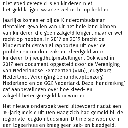
niet goed gere
geld
is en kinderen niet
het
geld
krijgen waar ze wel recht op hebben.
Jaarlijks komen er bij de Kinderombudsman
tientallen gevallen van uit het hele land binnen
van kinderen die geen zak
geld
krijgen, maar er wel
recht op hebben. In 2017 en 2019 bracht de
Kinderombudsman al rapporten uit over de
problemen rondom zak- en kleed
geld
voor
kinderen bij jeugdhulpinstellingen. Ook werd in
2017 een document opgesteld door de Vereniging
van Nederlandse Gemeenten (VNG), Jeugdzorg
Nederland, Vereniging Gehandicaptenzorg
Nederland en de GGZ Nederland. Deze ‘handreiking’
gaf aanbevelingen over hoe kleed- en
zak
geld
beter gere
geld
kon worden.
Het nieuwe onderzoek werd uitgevoerd nadat een
15-jarig meisje uit Den Haag zich had gemeld bij de
regionale Jeugdombudsman. Dit meisje woonde in
een logeerhuis en kreeg geen zak- en kleed
geld
,