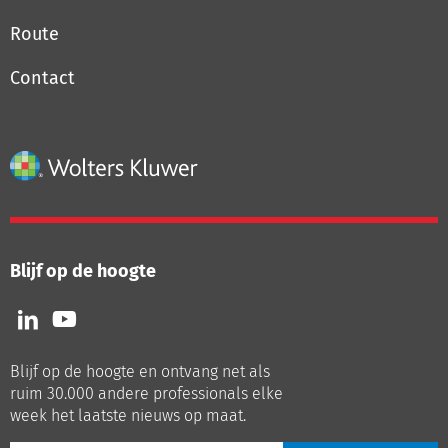
Route
Contact
Blijf op de hoogte
Volg
Volg
ons
ons
op
op
Blijf op de hoogte en ontvang net als
LinkedIn
Youtube
ruim 30.000 andere professionals elke
week het laatste nieuws op maat.