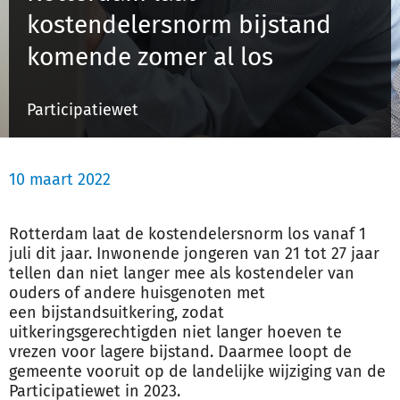
kostendelersnorm bijstand
komende zomer al los
Inloggen
Participatiewet
Registreren
10 maart 2022
Rotterdam laat de kostendelersnorm los vanaf 1
juli dit jaar. Inwonende jongeren van 21 tot 27 jaar
tellen dan niet langer mee als kostendeler van
ouders of andere huisgenoten met
een
bijstand
suitkering, zodat
uitkeringsgerechtigden niet langer hoeven te
vrezen voor lagere
bijstand
. Daarmee loopt de
gemeente vooruit op de landelijke wijziging van de
Participatiewet in 2023.