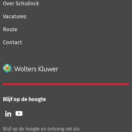
Over Schulinck
Vacatures
Route
Contact
Blijf op de hoogte
Volg
Volg
ons
ons
op
op
Blijf op de hoogte en ontvang net als
LinkedIn
Youtube