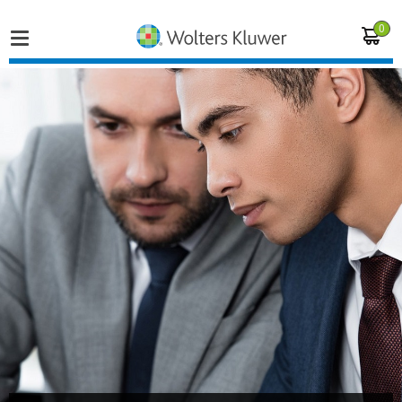
0
Home
Vakgebieden
Actueel
Producten
Opleidingen
Juridisch advies
Inloggen op de kennisbank