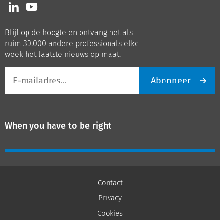
Volg
Volg
ons
ons
op
op
Blijf op de hoogte en ontvang net als
LinkedIn
Youtube
ruim 30.000 andere professionals elke
week het laatste nieuws op maat.
E-
Abonneer
mailadres
When you have to be right
Contact
Privacy
Cookies