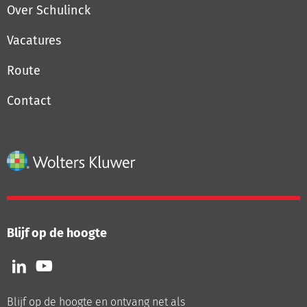
Over Schulinck
Vacatures
Route
Contact
Blijf op de hoogte
Volg
Volg
ons
ons
op
op
Blijf op de hoogte en ontvang net als
LinkedIn
Youtube