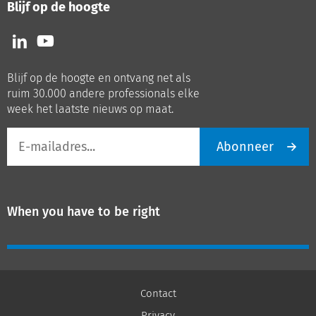
Blijf op de hoogte
Volg
Volg
ons
ons
op
op
Blijf op de hoogte en ontvang net als
LinkedIn
Youtube
ruim 30.000 andere professionals elke
week het laatste nieuws op maat.
E-
Abonneer
mailadres
When you have to be right
Contact
Privacy