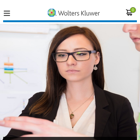
0
Home
Vakgebieden
Actueel
Producten
Opleidingen
Juridisch advies
Inloggen op de kennisbank