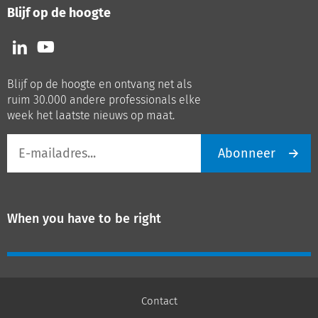
Blijf op de hoogte
Volg
Volg
ons
ons
op
op
Blijf op de hoogte en ontvang net als
LinkedIn
Youtube
ruim 30.000 andere professionals elke
week het laatste nieuws op maat.
E-
Abonneer
mailadres
When you have to be right
Contact