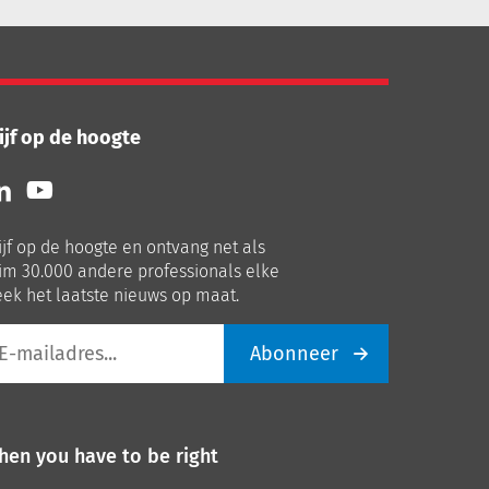
ijf op de hoogte
lg
Volg
ns
ons
p
op
ijf op de hoogte en ontvang net als
nkedIn
Youtube
im 30.000 andere professionals elke
ek het laatste nieuws op maat.
Abonneer
iladres
hen you have to be right