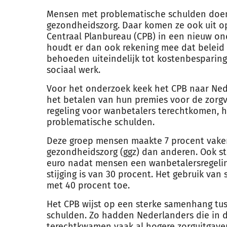
Mensen met problematische schulden doen
gezondheidszorg. Daar komen ze ook uit o
Centraal Planbureau (CPB) in een nieuw on
houdt er dan ook rekening mee dat beleid
behoeden uiteindelijk tot kostenbesparing
sociaal
werk
.
Voor het onderzoek keek het CPB naar Ned
het betalen van hun premies voor de zorgv
regeling voor wanbetalers terechtkomen, 
problematische schulden.
Deze groep mensen maakte 7 procent vaker 
gezondheidszorg (ggz) dan anderen. Ook st
euro nadat mensen een wanbetalersregel
stijging is van 30 procent. Het gebruik van
met 40 procent toe.
Het CPB wijst op een sterke samenhang t
schulden. Zo hadden Nederlanders die in 
terechtkwamen vaak al hogere zorguitgave