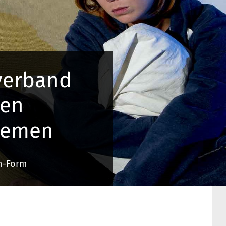
 verband
 en
lemen
In-Form